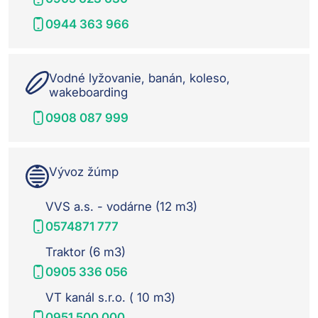
0944 363 966
Vodné lyžovanie, banán, koleso,
wakeboarding
0908 087 999
Vývoz žúmp
VVS a.s. - vodárne (12 m3)
0574871 777
Traktor (6 m3)
0905 336 056
VT kanál s.r.o. ( 10 m3)
0951 500 000