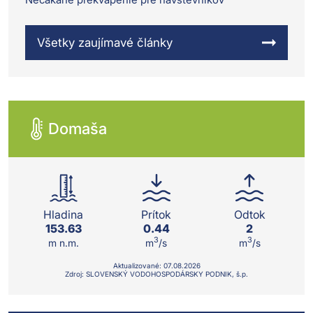
Všetky zaujímavé články
Domaša
Hladina
Prítok
Odtok
153.63
0.44
2
3
3
m n.m.
m
/s
m
/s
Aktualizované:
07.08.
2026
Zdroj: SLOVENSKÝ VODOHOSPODÁRSKY PODNIK, š.p.