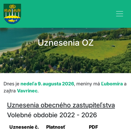
Uznesenia OZ
Dnes je
nedeľa 9. augusta 2026
, meniny má
Ľubomíra
a
zajtra
Vavrinec
.
Uznesenia obecného zastupiteľstva
Volebné obdobie 2022 - 2026
Uznesenie č.
Platnosť
PDF