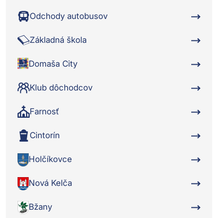
Odchody autobusov
Základná škola
Domaša City
Klub dôchodcov
Farnosť
Cintorín
Holčíkovce
Nová Kelča
Bžany