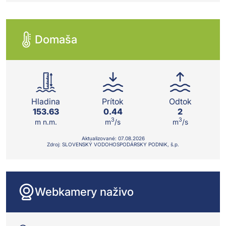
Domaša
Hladina
Prítok
Odtok
153.63
0.44
2
3
3
m n.m.
m
/s
m
/s
Aktualizované:
07.08.
2026
Zdroj: SLOVENSKÝ VODOHOSPODÁRSKY PODNIK, š.p.
Webkamery naživo