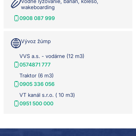
Vodné lyžovanie, banán, koleso,
wakeboarding
0908 087 999
Vývoz žúmp
VVS a.s. - vodárne (12 m3)
0574871 777
Traktor (6 m3)
0905 336 056
VT kanál s.r.o. ( 10 m3)
0951 500 000