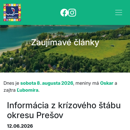
Zaujímavé články
Dnes je
sobota 8. augusta 2026
, meniny má
Oskar
a
zajtra
Ľubomíra
.
Informácia z krízového štábu
okresu Prešov
12.06.2026