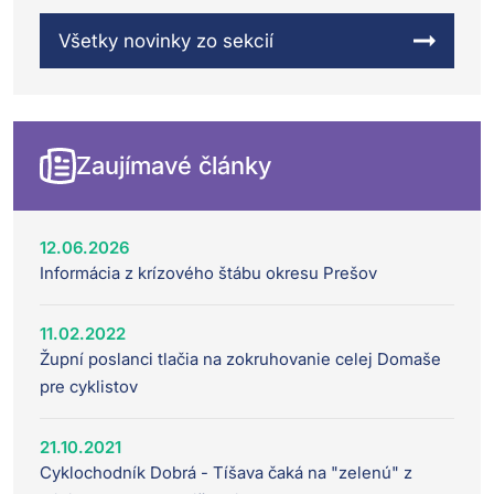
Všetky novinky zo sekcií
Zaujímavé články
12.06.2026
Informácia z krízového štábu okresu Prešov
11.02.2022
Župní poslanci tlačia na zokruhovanie celej Domaše
pre cyklistov
21.10.2021
Cyklochodník Dobrá - Tíšava čaká na "zelenú" z