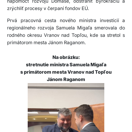
napomôcť rozvoju Domaše, odstrániť byrokraciu a
zrýchliť procesy v čerpaní fondov EÚ.
Prvá pracovná cesta nového ministra investícií a
regionálneho rozvoja Samuela Migaľa smerovala do
rodného okresu Vranov nad Topľou, kde sa stretol s
primátorom mesta Jánom Raganom.
Na obrázku:
stretnutie ministra Samuela Migaľa
s primátorom mesta Vranov nad Topľou
Jánom Raganom