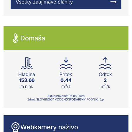
Všetky zaujímavé články
Domaša
Hladina
Prítok
Odtok
153.66
0.44
2
3
3
m n.m.
m
/s
m
/s
Aktualizované:
06.08.
2026
Zdroj: SLOVENSKÝ VODOHOSPODÁRSKY PODNIK, š.p.
Webkamery naživo