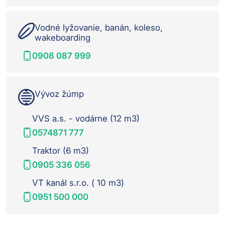
Vodné lyžovanie, banán, koleso,
wakeboarding
0908 087 999
Vývoz žúmp
VVS a.s. - vodárne (12 m3)
0574871 777
Traktor (6 m3)
0905 336 056
VT kanál s.r.o. ( 10 m3)
0951 500 000