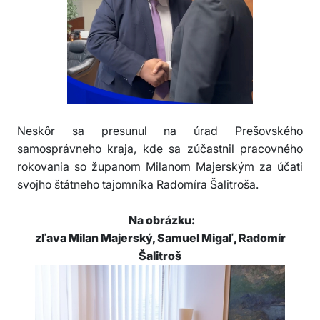
Neskôr sa presunul na úrad Prešovského
samosprávneho kraja, kde sa zúčastnil pracovného
rokovania so županom Milanom Majerským za účati
svojho štátneho tajomníka Radomíra Šalitroša.
Na obrázku:
zľava Milan Majerský, Samuel Migaľ, Radomír
Šalitroš