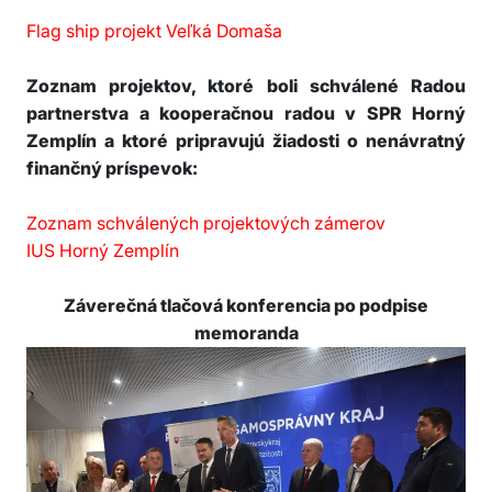
Flag ship projekt Veľká Domaša
Zoznam projektov, ktoré boli schválené Radou
partnerstva a kooperačnou radou v SPR Horný
Zemplín a ktoré pripravujú žiadosti o nenávratný
finančný príspevok:
Zoznam schválených projektových zámerov
IUS Horný Zemplín
Záverečná tlačová konferencia po podpise
memoranda