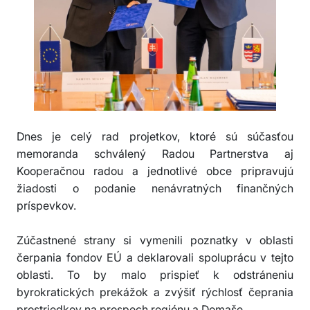
Dnes je celý rad projetkov, ktoré sú súčasťou
memoranda schválený Radou Partnerstva aj
Kooperačnou radou a jednotlivé obce pripravujú
žiadosti o podanie nenávratných finančných
príspevkov.
Zúčastnené strany si vymenili poznatky v oblasti
čerpania fondov EÚ a deklarovali spoluprácu v tejto
oblasti. To by malo prispieť k odstráneniu
byrokratických prekážok a zvýšiť rýchlosť čeprania
prostriedkov na prospech regiónu a Domaše.