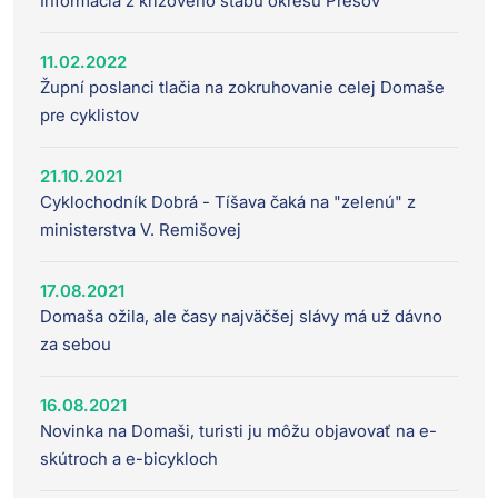
Informácia z krízového štábu okresu Prešov
11.02.2022
Župní poslanci tlačia na zokruhovanie celej Domaše
pre cyklistov
21.10.2021
Cyklochodník Dobrá - Tíšava čaká na "zelenú" z
ministerstva V. Remišovej
17.08.2021
Domaša ožila, ale časy najväčšej slávy má už dávno
za sebou
16.08.2021
Novinka na Domaši, turisti ju môžu objavovať na e-
skútroch a e-bicykloch