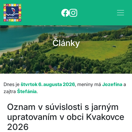
Články
Dnes je
štvrtok 6. augusta 2026
, meniny má
Jozefína
a
zajtra
Štefánia
.
Oznam v súvislosti s jarným
upratovaním v obci Kvakovce
2026