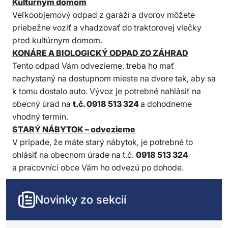
Kultúrnym domom
Veľkoobjemový odpad z garáží a dvorov môžete
priebežne voziť a vhadzovať do traktorovej vlečky
pred kultúrnym domom.
KONÁRE A BIOLOGICKÝ ODPAD ZO ZÁHRAD
Tento odpad Vám odvezieme, treba ho mať
nachystaný na dostupnom mieste na dvore tak, aby sa
k tomu dostalo auto. Vývoz je potrebné nahlásiť na
obecný úrad na
t.č. 0918 513 324
a dohodneme
vhodný termín.
STARÝ NÁBYTOK – odvezieme
V prípade, že máte starý nábytok, je potrebné to
ohlásiť na obecnom úrade na t.č.
0918 513 324
a pracovníci obce Vám ho odvezú po dohode.
Novinky zo sekcií