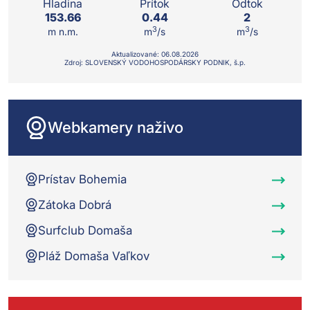
Hladina
Prítok
Odtok
153.66
0.44
2
3
3
m n.m.
m
/s
m
/s
Aktualizované:
06.08.
2026
Zdroj: SLOVENSKÝ VODOHOSPODÁRSKY PODNIK, š.p.
Webkamery naživo
Prístav Bohemia
Zátoka Dobrá
Surfclub Domaša
Pláž Domaša Vaľkov