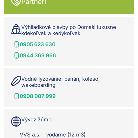
Partneri
Výhliadkové plavby po Domaši luxusne
kdekoľvek a kedykoľvek
0905 623 630
0944 363 966
Vodné lyžovanie, banán, koleso,
wakeboarding
0908 087 999
Vývoz žúmp
VVS a.s. - vodárne (12 m3)