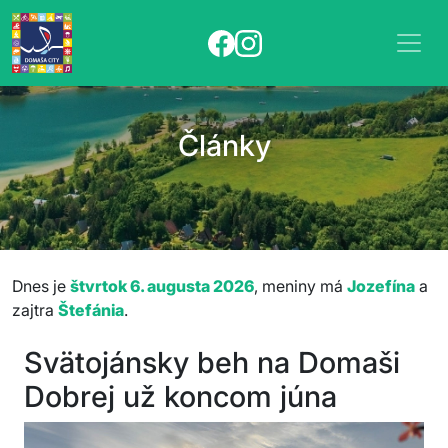
Články
Dnes je
štvrtok 6. augusta 2026
, meniny má
Jozefína
a
zajtra
Štefánia
.
Svätojánsky beh na Domaši
Dobrej už koncom júna