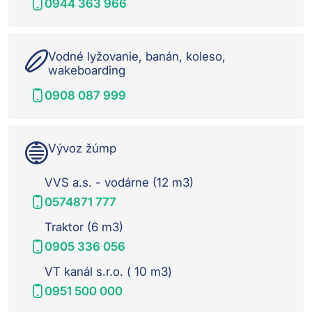
0944 363 966
Vodné lyžovanie, banán, koleso,
wakeboarding
0908 087 999
Vývoz žúmp
VVS a.s. - vodárne (12 m3)
0574871 777
Traktor (6 m3)
0905 336 056
VT kanál s.r.o. ( 10 m3)
0951 500 000