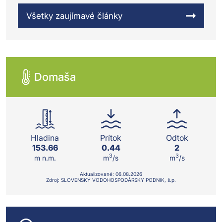
Všetky zaujímavé články
Domaša
Hladina
Prítok
Odtok
153.66
0.44
2
3
3
m n.m.
m
/s
m
/s
Aktualizované:
06.08.
2026
Zdroj: SLOVENSKÝ VODOHOSPODÁRSKY PODNIK, š.p.