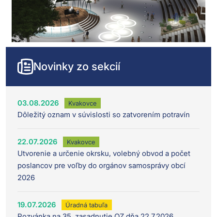
Novinky zo sekcií
03.08.2026
Kvakovce
Dôležitý oznam v súvislosti so zatvorením potravín
22.07.2026
Kvakovce
Utvorenie a určenie okrsku, volebný obvod a počet
poslancov pre voľby do orgánov samosprávy obcí
2026
19.07.2026
Úradná tabuľa
Pozvánka na 35. zasadnutie OZ dňa 22.7.2026