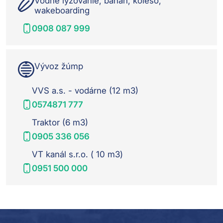
Vodné lyžovanie, banán, koleso,
wakeboarding
0908 087 999
Vývoz žúmp
VVS a.s. - vodárne (12 m3)
0574871 777
Traktor (6 m3)
0905 336 056
VT kanál s.r.o. ( 10 m3)
0951 500 000