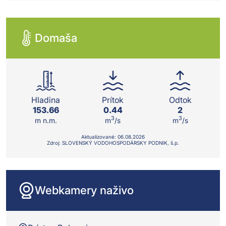
Domaša
Hladina
Prítok
Odtok
153.66
0.44
2
3
3
m n.m.
m
/s
m
/s
Aktualizované:
06.08.
2026
Zdroj: SLOVENSKÝ VODOHOSPODÁRSKY PODNIK, š.p.
Webkamery naživo