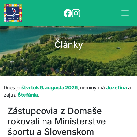
Články
Dnes je
štvrtok 6. augusta 2026
, meniny má
Jozefína
a
zajtra
Štefánia
.
Zástupcovia z Domaše
rokovali na Ministerstve
športu a Slovenskom