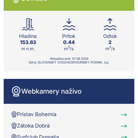
Hladina
Prítok
Odtok
153.63
0.44
2
3
3
m n.m.
m
/s
m
/s
Aktualizované:
07.08.
2026
Zdroj: SLOVENSKÝ VODOHOSPODÁRSKY PODNIK, š.p.
Webkamery naživo
Prístav Bohemia
Zátoka Dobrá
Surfclub Domaša