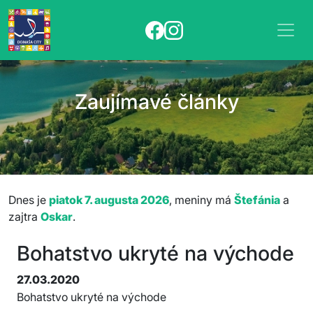
Zaujímavé články
Dnes je
piatok 7. augusta 2026
, meniny má
Štefánia
a
zajtra
Oskar
.
Bohatstvo ukryté na východe
27.03.2020
Bohatstvo ukryté na východe