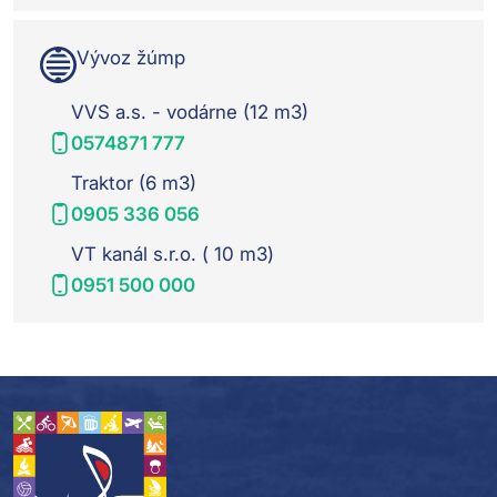
Vývoz žúmp
VVS a.s. - vodárne (12 m3)
0574871 777
Traktor (6 m3)
0905 336 056
VT kanál s.r.o. ( 10 m3)
0951 500 000