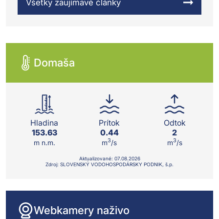
Všetky zaujímavé články
Domaša
Hladina
Prítok
Odtok
153.63
0.44
2
3
3
m n.m.
m
/s
m
/s
Aktualizované:
07.08.
2026
Zdroj: SLOVENSKÝ VODOHOSPODÁRSKY PODNIK, š.p.
Webkamery naživo