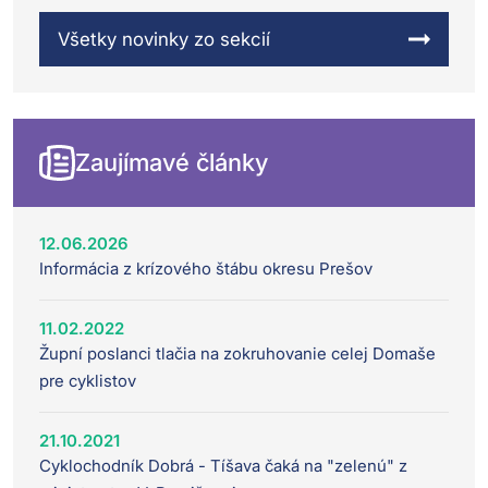
Všetky novinky zo sekcií
Zaujímavé články
12.06.2026
Informácia z krízového štábu okresu Prešov
11.02.2022
Župní poslanci tlačia na zokruhovanie celej Domaše
pre cyklistov
21.10.2021
Cyklochodník Dobrá - Tíšava čaká na "zelenú" z