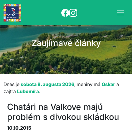
Zaujímavé články
Dnes je
sobota 8. augusta 2026
, meniny má
Oskar
a
zajtra
Ľubomíra
.
Chatári na Valkove majú
problém s divokou skládkou
10.10.2015