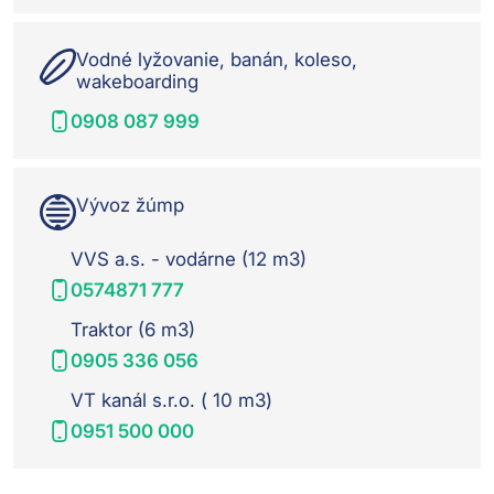
Vodné lyžovanie, banán, koleso,
wakeboarding
0908 087 999
Vývoz žúmp
VVS a.s. - vodárne (12 m3)
0574871 777
Traktor (6 m3)
0905 336 056
VT kanál s.r.o. ( 10 m3)
0951 500 000