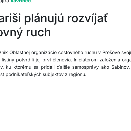
ajtra
Vavrinec
.
riši plánujú rozvíjať
ovný ruch
nik Oblastnej organizácie cestovného ruchu v Prešove svo
listiny potvrdili jej prví členovia. Iniciátorom založenia or
v, ku ktorému sa pridali ďalšie samosprávy ako Sabinov, 
esť podnikateľských subjektov z regiónu.