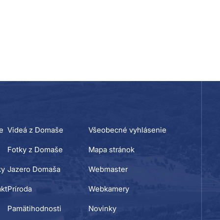
e
Videá z Domaše
Všeobecné vyhlásenie
Fotky z Domaše
Mapa stránok
ky
Jazero Domaša
Webmaster
kt
Príroda
Webkamery
Pamätihodnosti
Novinky