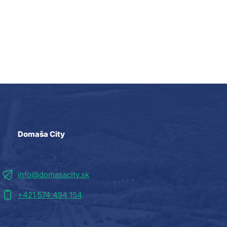
Domaša City
info@domasacity.sk
+421 574 494 154