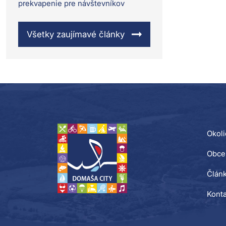
prekvapenie pre návštevníkov
Všetky zaujímavé články
Okoli
Obce
Člán
Konta