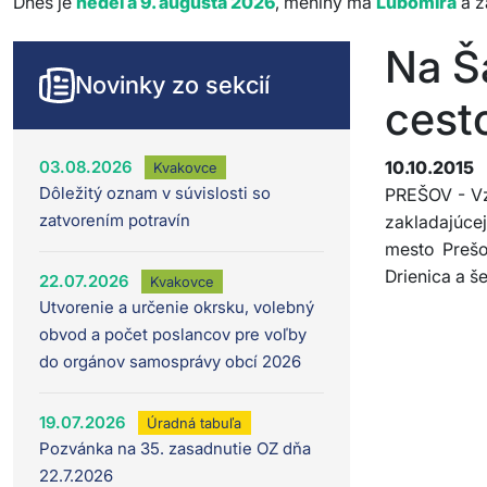
Dnes je
nedeľa 9. augusta 2026
, meniny má
Ľubomíra
a z
Na Ša
Novinky zo sekcií
cest
03.08.2026
10.10.2015
Kvakovce
Dôležitý oznam v súvislosti so
PREŠOV - Vz
zatvorením potravín
zakladajúcej 
mesto Prešo
Drienica a š
22.07.2026
Kvakovce
Utvorenie a určenie okrsku, volebný
obvod a počet poslancov pre voľby
do orgánov samosprávy obcí 2026
19.07.2026
Úradná tabuľa
Pozvánka na 35. zasadnutie OZ dňa
22.7.2026