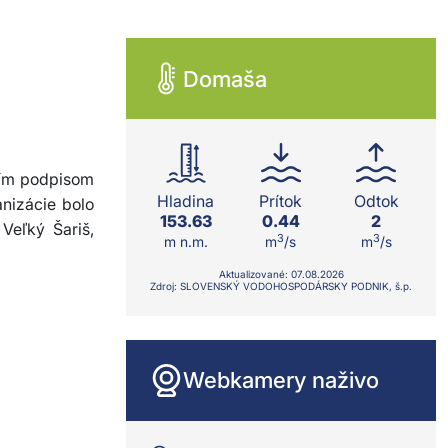
Domaša
jím podpisom
Hladina
Prítok
Odtok
ganizácie bolo
153.63
0.44
2
Veľký Šariš,
3
3
m n.m.
m
/s
m
/s
Aktualizované:
07.08.
2026
Zdroj: SLOVENSKÝ VODOHOSPODÁRSKY PODNIK, š.p.
Webkamery naživo