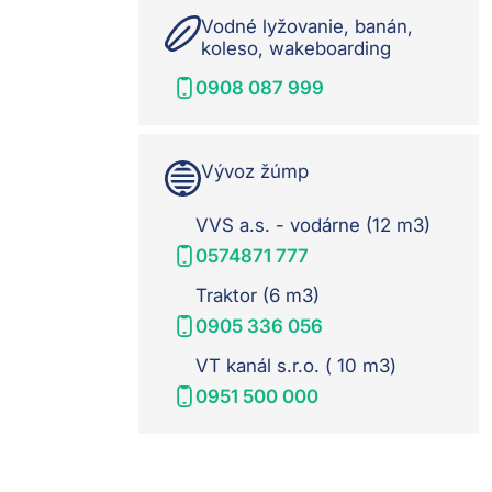
Vodné lyžovanie, banán,
koleso, wakeboarding
0908 087 999
Vývoz žúmp
VVS a.s. - vodárne (12 m3)
0574871 777
Traktor (6 m3)
0905 336 056
VT kanál s.r.o. ( 10 m3)
0951 500 000