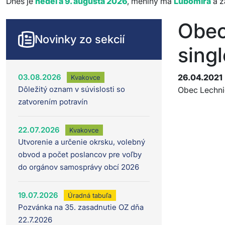
Dnes je
nedeľa 9. augusta 2026
, meniny má
Ľubomíra
a z
Obec
Novinky zo sekcií
singl
03.08.2026
26.04.2021
Kvakovce
Dôležitý oznam v súvislosti so
Obec Lechnic
zatvorením potravín
22.07.2026
Kvakovce
Utvorenie a určenie okrsku, volebný
obvod a počet poslancov pre voľby
do orgánov samosprávy obcí 2026
19.07.2026
Úradná tabuľa
Pozvánka na 35. zasadnutie OZ dňa
22.7.2026