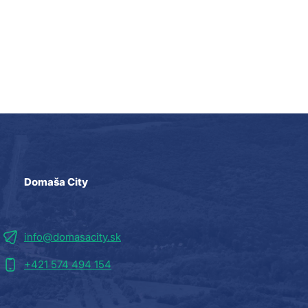
Domaša City
info@domasacity.sk
+421 574 494 154