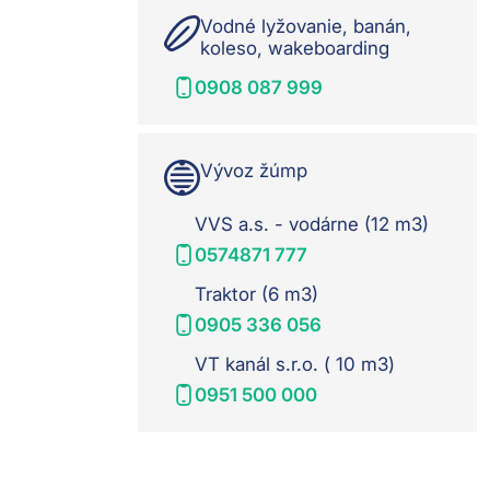
Vodné lyžovanie, banán,
koleso, wakeboarding
0908 087 999
Vývoz žúmp
VVS a.s. - vodárne (12 m3)
0574871 777
Traktor (6 m3)
0905 336 056
VT kanál s.r.o. ( 10 m3)
0951 500 000