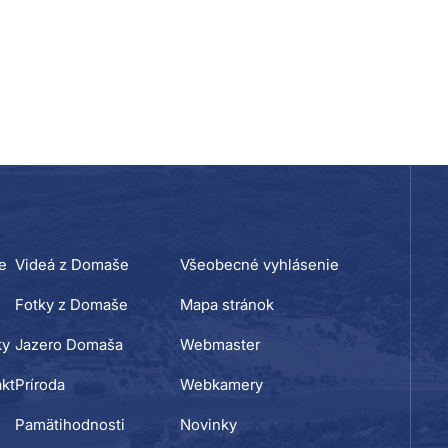
e
Videá z Domaše
Všeobecné vyhlásenie
Fotky z Domaše
Mapa stránok
ky
Jazero Domaša
Webmaster
kt
Príroda
Webkamery
Pamätihodnosti
Novinky