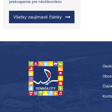
prekvapenie pre návštevníkov
Všetky zaujímavé články
Okoli
Obce
Člán
Konta