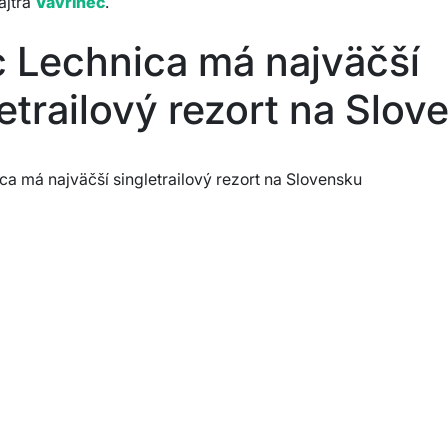
ajtra
Vavrinec
.
 Lechnica má najväčší
etrailový rezort na Slov
a má najväčší singletrailový rezort na Slovensku