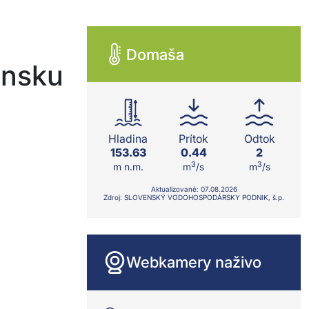
Domaša
ensku
Hladina
Prítok
Odtok
153.63
0.44
2
3
3
m n.m.
m
/s
m
/s
Aktualizované:
07.08.
2026
Zdroj: SLOVENSKÝ VODOHOSPODÁRSKY PODNIK, š.p.
Webkamery naživo