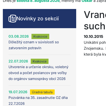
Dnes je
sobota 8. augusta 2026
, meniny má
Oskar
a zajtr
Vran
Novinky zo sekcií
such
03.08.2026
10.10.2015
Kvakovce
Dôležitý oznam v súvislosti so
Unikátní poh
zatvorením potravín
Znojemsku. 
která byla k
22.07.2026
Kvakovce
Utvorenie a určenie okrsku, volebný
obvod a počet poslancov pre voľby
do orgánov samosprávy obcí 2026
19.07.2026
Úradná tabuľa
Pozvánka na 35. zasadnutie OZ dňa
22.7.2026