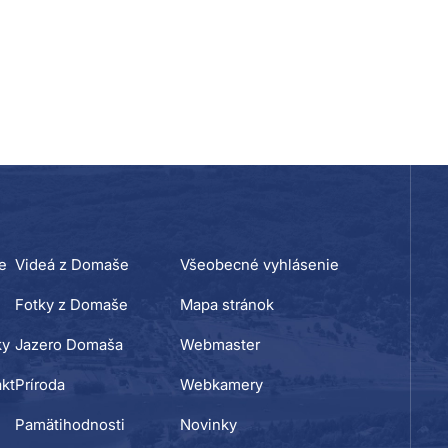
e
Videá z Domaše
Všeobecné vyhlásenie
Fotky z Domaše
Mapa stránok
ky
Jazero Domaša
Webmaster
kt
Príroda
Webkamery
Pamätihodnosti
Novinky