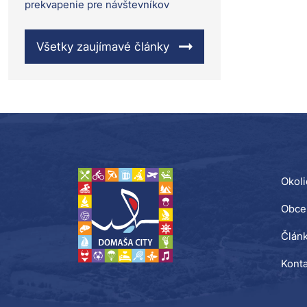
prekvapenie pre návštevníkov
Všetky zaujímavé články
Okoli
Obce
Člán
Konta