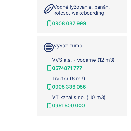
Vodné lyžovanie, banán,
koleso, wakeboarding
0908 087 999
Vývoz žúmp
VVS a.s. - vodárne (12 m3)
0574871 777
Traktor (6 m3)
0905 336 056
VT kanál s.r.o. ( 10 m3)
0951 500 000