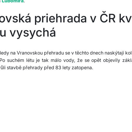
a
Ľubomíra
.
ovská priehrada v ČR kv
u vysychá
ledy na Vranovskou přehradu se v těchto dnech naskýtají ko
Po suchém létu je tak málo vody, že se opět objevily zákl
vůli stavbě přehrady před 83 lety zatopena.