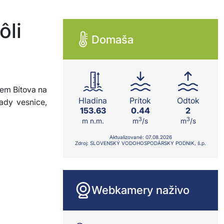
ôli
Domaša
lem Bítova na
Hladina
Prítok
Odtok
ady vesnice,
153.63
0.44
2
3
3
m n.m.
m
/s
m
/s
Aktualizované:
07.08.
2026
Zdroj: SLOVENSKÝ VODOHOSPODÁRSKY PODNIK, š.p.
Webkamery naživo