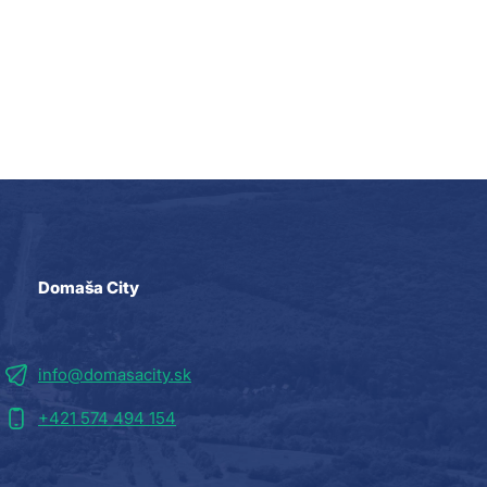
Domaša City
info@domasacity.sk
+421 574 494 154