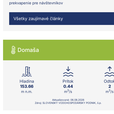
prekvapenie pre návštevníkov
Všetky zaujímavé články
Domaša
Hladina
Prítok
Odto
153.66
0.44
2
3
3
m n.m.
m
/s
m
/s
Aktualizované:
06.08.
2026
Zdroj: SLOVENSKÝ VODOHOSPODÁRSKY PODNIK, š.p.