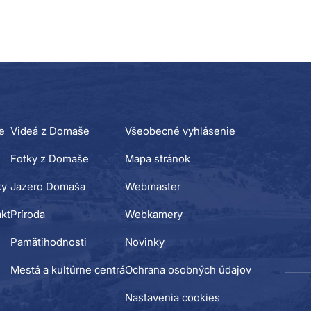
e
Videá z Domaše
Všeobecné vyhlásenie
Fotky z Domaše
Mapa stránok
ky
Jazero Domaša
Webmaster
kt
Príroda
Webkamery
Pamätihodnosti
Novinky
Mestá a kultúrne centrá
Ochrana osobných údajov
Nastavenia cookies