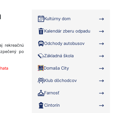
a
Kultúrny dom
Kalendár zberu odpadu
Odchody autobusov
aj rekreačnú
ezpečený po
Základná škola
hata
Domaša City
Klub dôchodcov
Farnosť
Cintorín