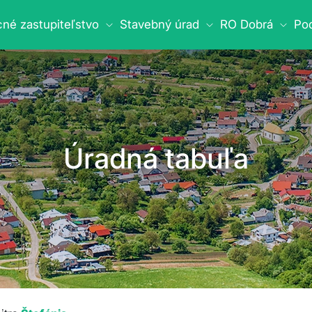
né zastupiteľstvo
Stavebný úrad
RO Dobrá
Pod
Úradná tabuľa