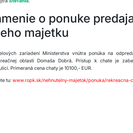
jtra
Štefánia
.
menie o ponuke predaj
neho majetku
lových zariadení Ministerstva vnútra ponúka na odpred
kreačnej oblasti Domaša Dobrá. Prístup k chate je zab
ulici. Primeraná cena chaty je 10100,- EUR.
te tu:
www.ropk.sk/nehnutelny-majetok/ponuka/rekreacna-c