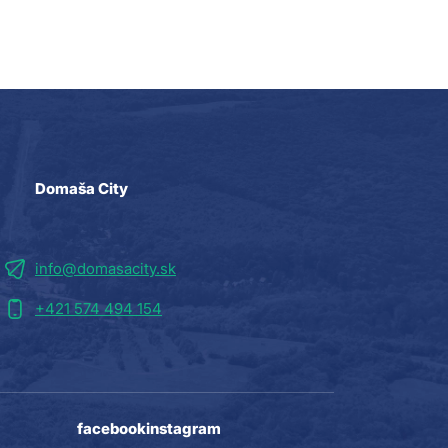
Domaša City
info@domasacity.sk
+421 574 494 154
facebook
instagram