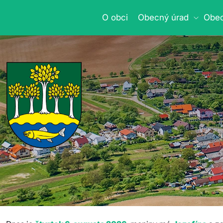
O obci
Obecný úrad
Obec