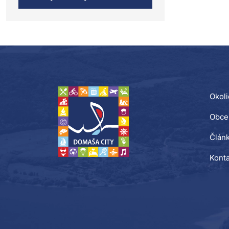
Okoli
Obce
Člán
Konta