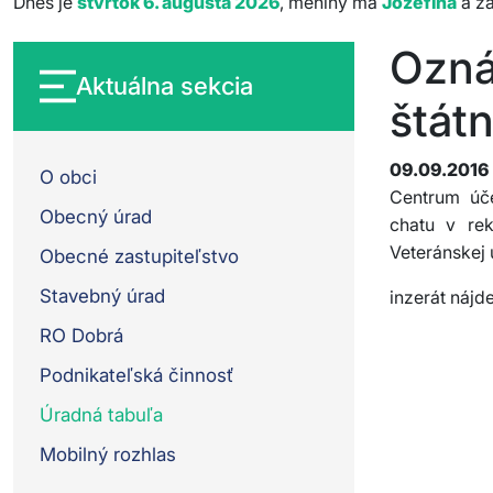
Dnes je
štvrtok 6. augusta 2026
, meniny má
Jozefína
a za
Ozná
Aktuálna sekcia
štát
09.09.2016
O obci
Centrum úče
Obecný úrad
chatu v re
Veteránskej 
Obecné zastupiteľstvo
Stavebný úrad
inzerát nájde
RO Dobrá
Podnikateľská činnosť
Úradná tabuľa
Mobilný rozhlas