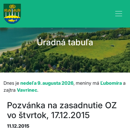
Úradná tabuľa
Dnes je
nedeľa 9. augusta 2026
, meniny má
Ľubomíra
a
zajtra
Vavrinec
.
Pozvánka na zasadnutie OZ
vo štvrtok, 17.12.2015
11.12.2015