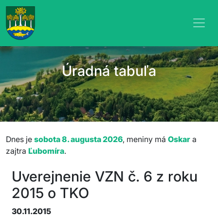
Úradná tabuľa
Dnes je
sobota 8. augusta 2026
, meniny má
Oskar
a
zajtra
Ľubomíra
.
Uverejnenie VZN č. 6 z roku
2015 o TKO
30.11.2015