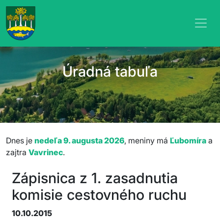
Úradná tabuľa
Dnes je
nedeľa 9. augusta 2026
, meniny má
Ľubomíra
a
zajtra
Vavrinec
.
Zápisnica z 1. zasadnutia
komisie cestovného ruchu
10.10.2015