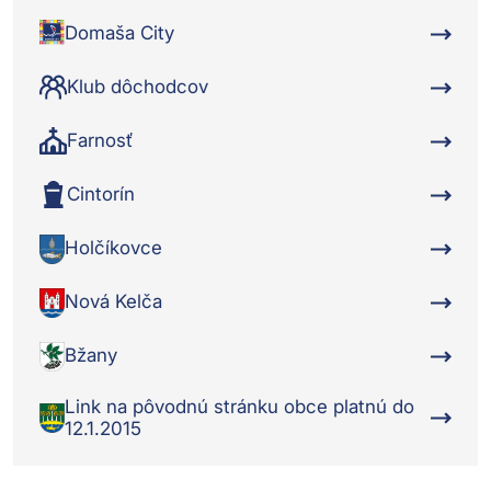
Domaša City
Klub dôchodcov
Farnosť
Cintorín
Holčíkovce
Nová Kelča
Bžany
Link na pôvodnú stránku obce platnú do
12.1.2015