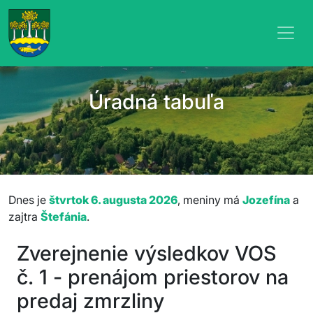
Úradná tabuľa
Dnes je
štvrtok 6. augusta 2026
, meniny má
Jozefína
a
zajtra
Štefánia
.
Zverejnenie výsledkov VOS
č. 1 - prenájom priestorov na
predaj zmrzliny