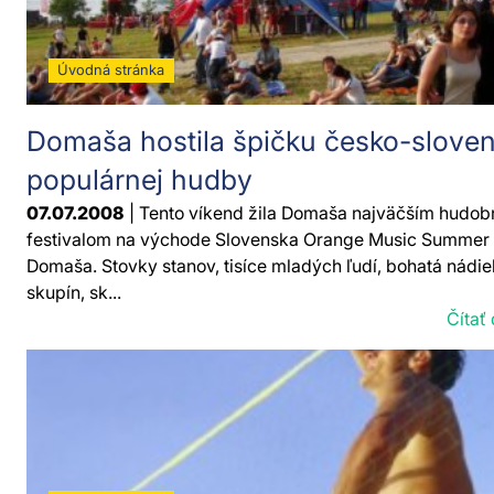
Úvodná stránka
Domaša hostila špičku česko-sloven
populárnej hudby
07.07.2008
| Tento víkend žila Domaša najväčším hudo
festivalom na východe Slovenska Orange Music Summer
Domaša. Stovky stanov, tisíce mladých ľudí, bohatá nádie
skupín, sk...
Čítať 