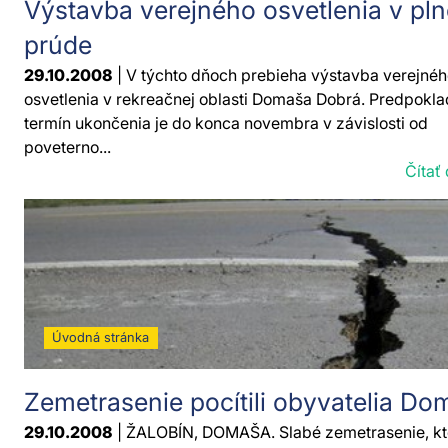
Výstavba verejného osvetlenia v pl
prúde
29.10.2008
| V týchto dňoch prebieha výstavba verejné
osvetlenia v rekreačnej oblasti Domaša Dobrá. Predpokl
termín ukončenia je do konca novembra v závislosti od
poveterno...
Čítať 
Úvodná stránka
Zemetrasenie pocítili obyvatelia Do
29.10.2008
| ŽALOBÍN, DOMAŠA. Slabé zemetrasenie, kt