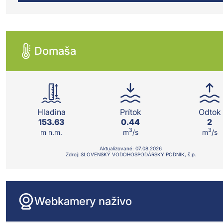
Domaša
Hladina
Prítok
Odtok
153.63
0.44
2
3
3
m n.m.
m
/s
m
/s
Aktualizované:
07.08.
2026
Zdroj: SLOVENSKÝ VODOHOSPODÁRSKY PODNIK, š.p.
Webkamery naživo