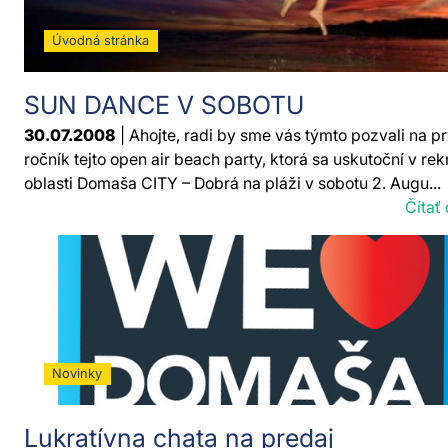
Úvodná stránka
SUN DANCE V SOBOTU
30.07.2008
| Ahojte, radi by sme vás týmto pozvali na p
ročník tejto open air beach party, ktorá sa uskutoční v re
oblasti Domaša CITY – Dobrá na pláži v sobotu 2. Augu...
Čítať 
Novinky
Lukratívna chata na predaj