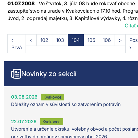
01.07.2008
| Vo štvrtok, 3. júla 08 bude rokovať obecné
zastupiteľstvo na úrade v Kvakovciach o 17.10 hod. Progra
úvod, 2. odpredaj majetku, 3. Kapitálové výdavky, 4. rôzne
Čítať 
‹
<
102
103
104
105
106
>
Pos
Prvá
›
Novinky zo sekcií
03.08.2026
Kvakovce
Dôležitý oznam v súvislosti so zatvorením potravín
22.07.2026
Kvakovce
Utvorenie a určenie okrsku, volebný obvod a počet poslan
pre voľby do orgánov samosprávy obcí 2026