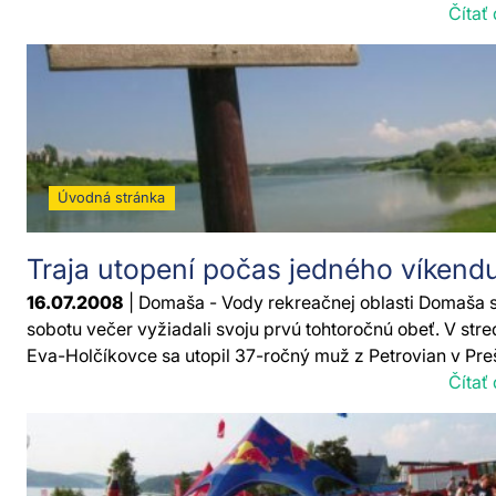
Čítať 
Úvodná stránka
Traja utopení počas jedného víkend
16.07.2008
| Domaša - Vody rekreačnej oblasti Domaša s
sobotu večer vyžiadali svoju prvú tohtoročnú obeť. V stre
Eva-Holčíkovce sa utopil 37-ročný muž z Petrovian v Preš
Čítať 