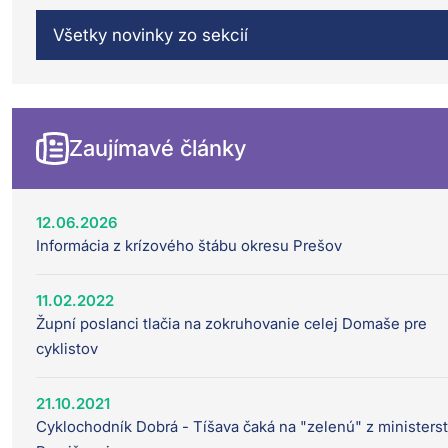
Všetky novinky zo sekcií
Zaujímavé články
12.06.2026
Informácia z krízového štábu okresu Prešov
11.02.2022
Župní poslanci tlačia na zokruhovanie celej Domaše pre
cyklistov
21.10.2021
Cyklochodník Dobrá - Tíšava čaká na "zelenú" z ministerst