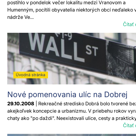
postihlo v pondelok večer lokalitu medzi Vranovom a
Humenným, pocítili obyvatelia niektorých obcí neďaleko 
nádrže Ve...
Čítať 
Úvodná stránka
Nové pomenovania ulíc na Dobrej
29.10.2008
| Rekreačné stredisko Dobrá bolo tvorené be
akejkoľvek koncepcie a urbanizmu. V priebehu rokov vyra
chaty ako "po daždi". Neexistovali ulice, cesty a prakticky
Čítať 