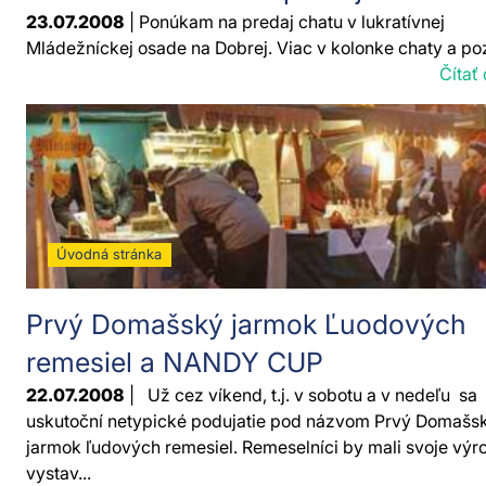
23.07.2008
| Ponúkam na predaj chatu v lukratívnej
Mládežníckej osade na Dobrej. Viac v kolonke chaty a p
Čítať 
Úvodná stránka
Prvý Domašský jarmok Ľuodových
remesiel a NANDY CUP
22.07.2008
| Už cez víkend, t.j. v sobotu a v nedeľu sa
uskutoční netypické podujatie pod názvom Prvý Domašs
jarmok ľudových remesiel. Remeselníci by mali svoje výr
vystav...