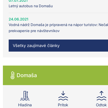
07.07.2021
Letný autobus na Domašu
24.06.2021
Vodná nádrž Domaša je pripravená na nápor turistov: Neč
prekvapenie pre návštevníkov
Všetky zaujímavé články
Domaša
Hladina
Prítok
Odtok