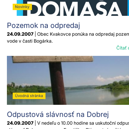
Novinky
Pozemok na odpredaj
24.09.2007
| Obec Kvakovce ponúka na odpredaj pozem
vode v časti Bogárka.
Čítať 
Úvodná stránka
Odpustová slávnosť na Dobrej
24.09.2007
| V nedeľu o 10.00 hodine sa uskutoční odpu