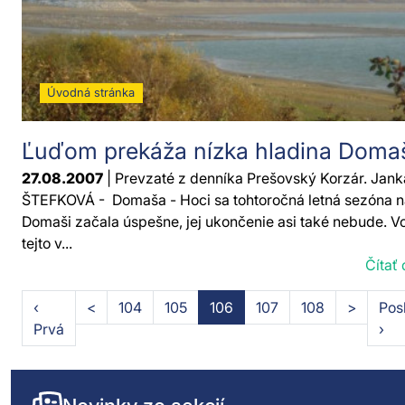
Úvodná stránka
Ľuďom prekáža nízka hladina Doma
27.08.2007
| Prevzaté z denníka Prešovský Korzár. Jank
ŠTEFKOVÁ - Domaša - Hoci sa tohtoročná letná sezóna n
Domaši začala úspešne, jej ukončenie asi také nebude. V
tejto v...
Čítať 
‹
<
104
105
106
107
108
>
Pos
Prvá
›