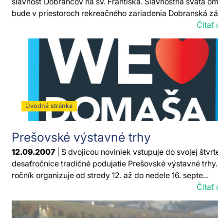
slávnosť Dobrancov na sv. Františka. Slávnostná svätá o
bude v priestoroch rekreačného zariadenia Dobranská zá
Čítať 
Úvodná stránka
Prešovské výstavné trhy
12.09.2007
| S dvojicou noviniek vstupuje do svojej štvrt
desaťročnice tradičné podujatie Prešovské výstavné trhy. 
ročník organizuje od stredy 12. až do nedele 16. septe...
Čítať 