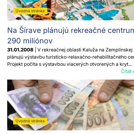
Úvodná stránka
Na Šírave plánujú rekreačné centru
290 miliónov
31.01.2008
| V rekreačnej oblasti Kaluža na Zemplínskej 
plánujú výstavbu turisticko-relaxačno-rehabilitačného ce
Projekt počíta s výstavbou viacerých otvorených a kryt...
Čítať 
Úvodná stránka