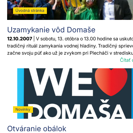
Úvodná stránka
Uzamykanie vôd Domaše
12.10.2007
| V sobotu, 13. otóbra o 13.00 hodine sa uskut
tradičný rituál zamykania vodnej hladiny. Tradičný sprie
začne svoju púť ako už je zvykom pri Plecháči v stredisku.
Čítať 
Novinky
Otváranie obálok