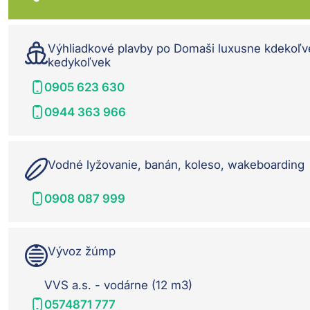
Výhliadkové plavby po Domaši luxusne kdekoľv
kedykoľvek
0905 623 630
0944 363 966
Vodné lyžovanie, banán, koleso, wakeboarding
0908 087 999
Vývoz žúmp
VVS a.s. - vodárne (12 m3)
0574871 777