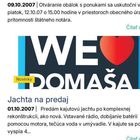
09.10.2007
| Otváranie obálok s ponukami sa uskutoční 
piatok, 12.10.07 o 15.00 hodine v priestoroch obecného ú
prítomnosti štátneho notára.
Čítať 
Novinky
Jachta na predaj
01.10.2007
| Predám kajutovú jachtu po komplexnej
rekonštrukcii, ako nová. Vstavané rádio, dobíjanie batérií
pomocou motora, tečúca voda v umývadle. V kajute sa p
vyspia 4...
Čítať 