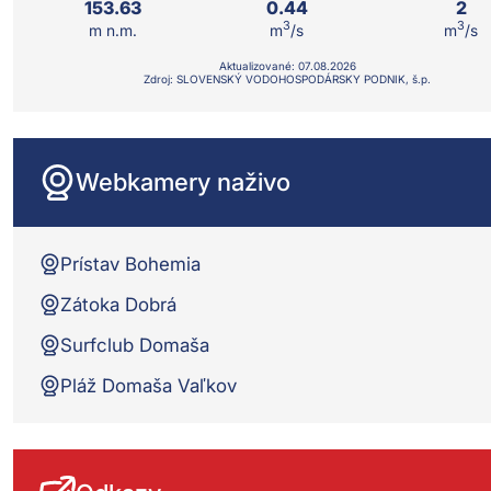
153.63
0.44
2
3
3
m n.m.
m
/s
m
/s
Aktualizované:
07.08.
2026
Zdroj: SLOVENSKÝ VODOHOSPODÁRSKY PODNIK, š.p.
Webkamery naživo
Prístav Bohemia
Zátoka Dobrá
Surfclub Domaša
Pláž Domaša Vaľkov