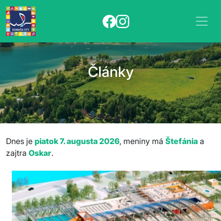
Články
Dnes je
piatok 7. augusta 2026
, meniny má
Štefánia
a
zajtra
Oskar
.