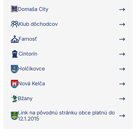
Domaša City
Klub dôchodcov
Farnosť
Cintorín
Holčíkovce
Nová Kelča
Bžany
Link na pôvodnú stránku obce platnú do
12.1.2015