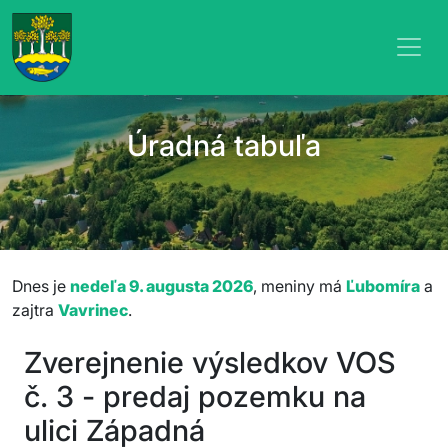
Úradná tabuľa
Dnes je
nedeľa 9. augusta 2026
, meniny má
Ľubomíra
a
zajtra
Vavrinec
.
Zverejnenie výsledkov VOS
č. 3 - predaj pozemku na
ulici Západná