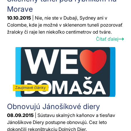
Morave
10.10.2015
| Nie, nie ste v Dubaji, Sydney ani v
Colombe, kde je možné v sklenenom tuneli pozorovať
žraloky či raje len niekoľko centimetrov od tváre.
Čítať ďalej
Zaujímavé články
Obnovujú Jánošíkové diery
08.09.2015
| Sústavu skalných kaňonov a tiesňav
Jánošíkove Diery postupne obnovujú. Cez leto
dokončili rekonštrukciu Dolných Dier.