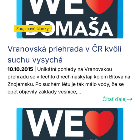
Zaujímavé články
Vranovská priehrada v ČR kvôli
suchu vysychá
10.10.2015
| Unikátní pohledy na Vranovskou
přehradu se v těchto dnech naskýtají kolem Bítova na
Znojemsku. Po suchém létu je tak málo vody, že se
opět objevily základy vesnice,...
Čítať ďalej