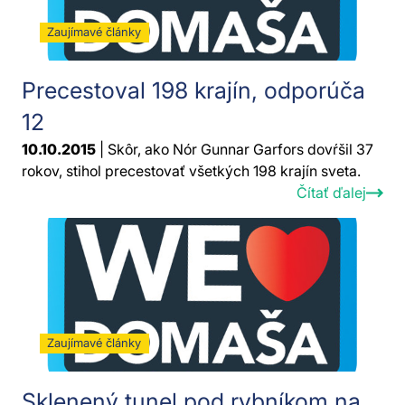
Zaujímavé články
Precestoval 198 krajín, odporúča
12
10.10.2015
| Skôr, ako Nór Gunnar Garfors dovŕšil 37
rokov, stihol precestovať všetkých 198 krajín sveta.
Čítať ďalej
Zaujímavé články
Sklenený tunel pod rybníkom na