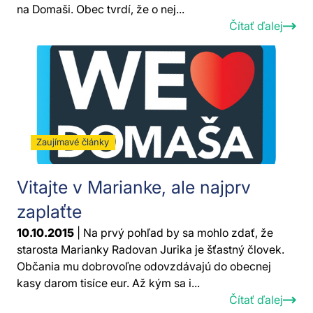
na Domaši. Obec tvrdí, že o nej...
Čítať ďalej
Zaujímavé články
Vitajte v Marianke, ale najprv
zaplaťte
10.10.2015
| Na prvý pohľad by sa mohlo zdať, že
starosta Marianky Radovan Jurika je šťastný človek.
Občania mu dobrovoľne odovzdávajú do obecnej
kasy darom tisíce eur. Až kým sa i...
Čítať ďalej