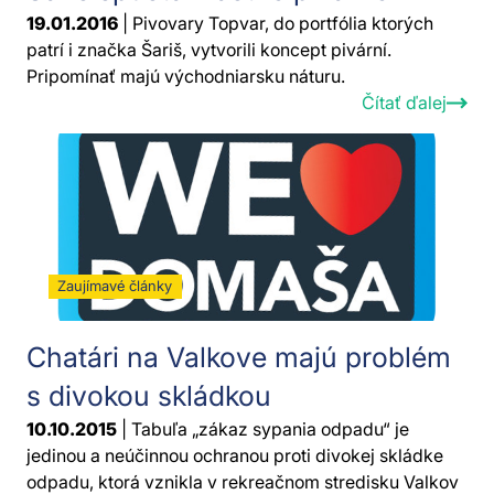
19.01.2016
| Pivovary Topvar, do portfólia ktorých
patrí i značka Šariš, vytvorili koncept pivární.
Pripomínať majú východniarsku náturu.
Čítať ďalej
Zaujímavé články
Chatári na Valkove majú problém
s divokou skládkou
10.10.2015
| Tabuľa „zákaz sypania odpadu“ je
jedinou a neúčinnou ochranou proti divokej skládke
odpadu, ktorá vznikla v rekreačnom stredisku Valkov