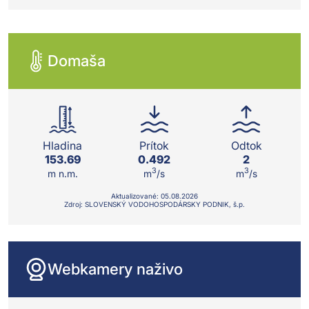
Domaša
Hladina
Prítok
Odtok
153.69
0.492
2
3
3
m n.m.
m
/s
m
/s
Aktualizované:
05.08.
2026
Zdroj: SLOVENSKÝ VODOHOSPODÁRSKY PODNIK, š.p.
Webkamery naživo